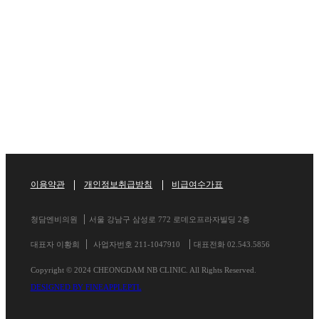
청담엔비와 만나기
청담엔비와 만나기
이용약관
개인정보취급방침
비급여수가표
청담엔비의원
서울 강남구 삼성로 772 로데오프라자빌딩 2층
대표자 이황희
사업자번호 211-1047910
대표전화 02.543.5856
Copyright © 2024 CHEONGDAM NB CLINIC. All Rights Reserved.
DESIGNED BY FINEAPPLEPTL