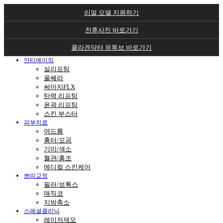
전후사진 바로가기
콜라겐닥터 유튜브 바로가기
콜라겐센터
콜라겐터치
콜라겐주사
안티에이징
실리프팅
울쎄라
써마지FLX
탄력 리프팅
윤곽 리프팅
스킨 부스터
피부치료
여드름
흉터/모공
기미/색소
혈관/홍조
메디컬 스킨케어
쁘띠교정
필러/보톡스
매직코
지방축소
스페셜클리닉
레이저제모