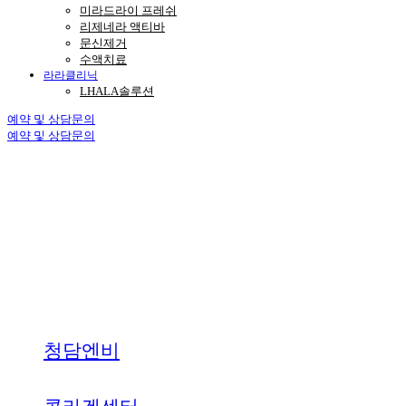
미라드라이 프레쉬
리제네라 액티바
문신제거
수액치료
라라클리닉
LHALA솔루션
예약 및 상담문의
예약 및 상담문의
청담엔비