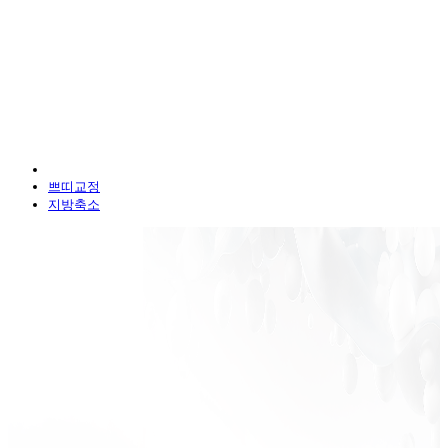
쁘띠교정
지방축소