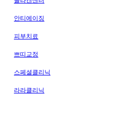
콜라겐센터
안티에이징
피부치료
쁘띠교정
스페셜클리닉
라라클리닉