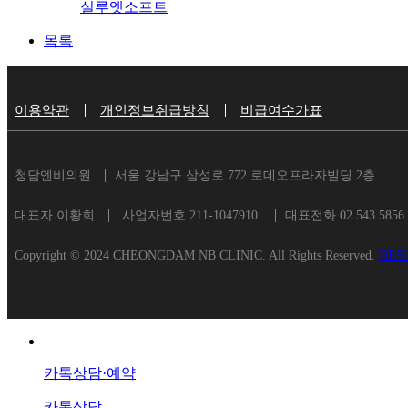
실루엣소프트
목록
이용약관
개인정보취급방침
비급여수가표
청담엔비의원
서울 강남구 삼성로 772 로데오프라자빌딩 2층
대표자 이황희
사업자번호 211-1047910
대표전화 02.543.5856
Copyright © 2024 CHEONGDAM NB CLINIC. All Rights Reserved.
DES
카톡상담·예약
카톡상담