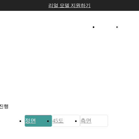
리얼 모델 지원하기
콜라겐센터
안티에이
 진행
정면
45도
측면